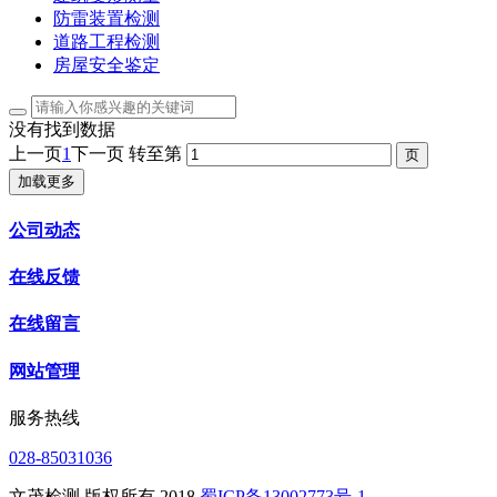
防雷装置检测
道路工程检测
房屋安全鉴定
没有找到数据
上一页
1
下一页
转至第
加载更多
公司动态
在线反馈
在线留言
网站管理
服务热线
028-85031036
文茂检测 版权所有 2018
蜀ICP备13002773号-1