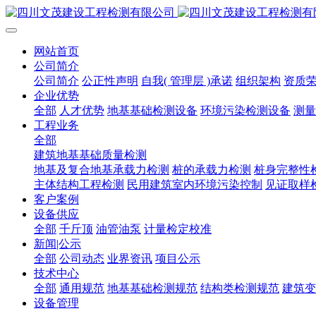
网站首页
公司简介
公司简介
公正性声明
自我( 管理层 )承诺
组织架构
资质
企业优势
全部
人才优势
地基基础检测设备
环境污染检测设备
测量
工程业务
全部
建筑地基基础质量检测
地基及复合地基承载力检测
桩的承载力检测
桩身完整性
主体结构工程检测
民用建筑室内环境污染控制
见证取样
客户案例
设备供应
全部
千斤顶
油管油泵
计量检定校准
新闻|公示
全部
公司动态
业界资讯
项目公示
技术中心
全部
通用规范
地基基础检测规范
结构类检测规范
建筑变
设备管理