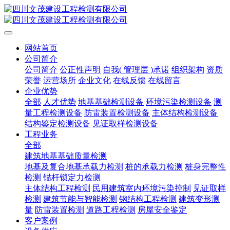
网站首页
公司简介
公司简介
公正性声明
自我( 管理层 )承诺
组织架构
资质
荣誉
运营场所
企业文化
在线反馈
在线留言
企业优势
全部
人才优势
地基基础检测设备
环境污染检测设备
测
量工程检测设备
防雷装置检测设备
主体结构检测设备
结构鉴定检测设备
见证取样检测设备
工程业务
全部
建筑地基基础质量检测
地基及复合地基承载力检测
桩的承载力检测
桩身完整性
检测
锚杆锁定力检测
主体结构工程检测
民用建筑室内环境污染控制
见证取样
检测
建筑节能与智能检测
钢结构工程检测
建筑变形测
量
防雷装置检测
道路工程检测
房屋安全鉴定
客户案例