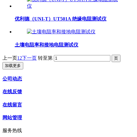
优利德（UNI-T）UT501A 绝缘电阻测试仪
土壤电阻率和接地电阻测试仪
上一页
1
2
下一页
转至第
加载更多
公司动态
在线反馈
在线留言
网站管理
服务热线