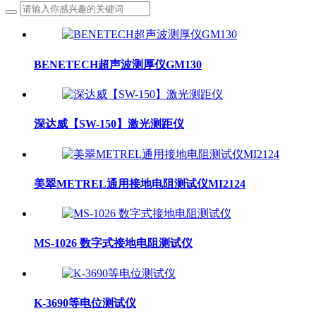
BENETECH超声波测厚仪GM130
深达威【SW-150】激光测距仪
美翠METREL通用接地电阻测试仪MI2124
MS-1026 数字式接地电阻测试仪
K-3690等电位测试仪