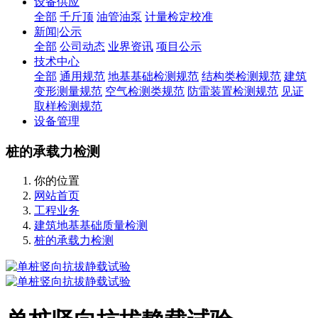
设备供应
全部
千斤顶
油管油泵
计量检定校准
新闻|公示
全部
公司动态
业界资讯
项目公示
技术中心
全部
通用规范
地基基础检测规范
结构类检测规范
建筑
变形测量规范
空气检测类规范
防雷装置检测规范
见证
取样检测规范
设备管理
桩的承载力检测
你的位置
网站首页
工程业务
建筑地基基础质量检测
桩的承载力检测