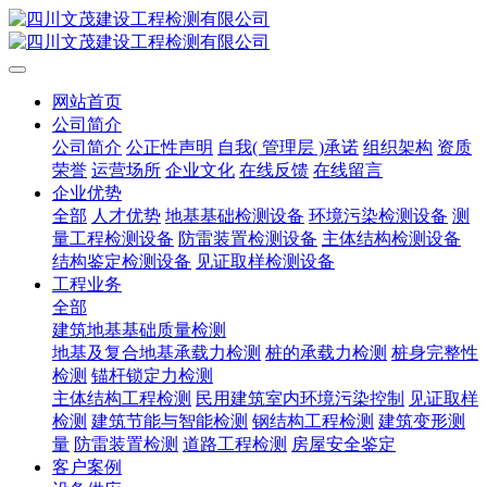
网站首页
公司简介
公司简介
公正性声明
自我( 管理层 )承诺
组织架构
资质
荣誉
运营场所
企业文化
在线反馈
在线留言
企业优势
全部
人才优势
地基基础检测设备
环境污染检测设备
测
量工程检测设备
防雷装置检测设备
主体结构检测设备
结构鉴定检测设备
见证取样检测设备
工程业务
全部
建筑地基基础质量检测
地基及复合地基承载力检测
桩的承载力检测
桩身完整性
检测
锚杆锁定力检测
主体结构工程检测
民用建筑室内环境污染控制
见证取样
检测
建筑节能与智能检测
钢结构工程检测
建筑变形测
量
防雷装置检测
道路工程检测
房屋安全鉴定
客户案例