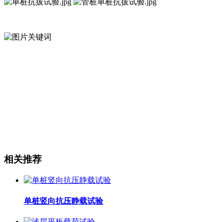
第三方检测
第三方检测
第三方检测
相关推荐
单桩竖向抗压静载试验