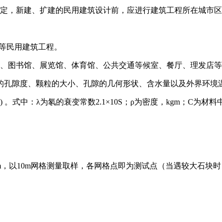
010）规定，新建、扩建的民用建筑设计前，应进行建筑工程所在城
等民用建筑工程。
店、图书馆、展览馆、体育馆、公共交通等候室、餐厅、理发店
的孔隙度、颗粒的大小、孔隙的几何形状、含水量以及外界环境
1/L2) 。式中：λ为氡的衰变常数2.1×10S；ρ为密度，kgm；
40mm，以10m网格测量取样，各网格点即为测试点（当遇较大石