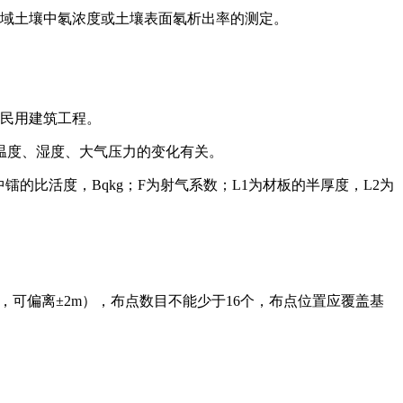
市区域土壤中氡浓度或土壤表面氡析出率的测定。
等民用建筑工程。
温度、湿度、大气压力的变化有关。
C为材料中镭的比活度，Bqkg；F为射气系数；L1为材板的半厚度，L2为
块时，可偏离±2m），布点数目不能少于16个，布点位置应覆盖基