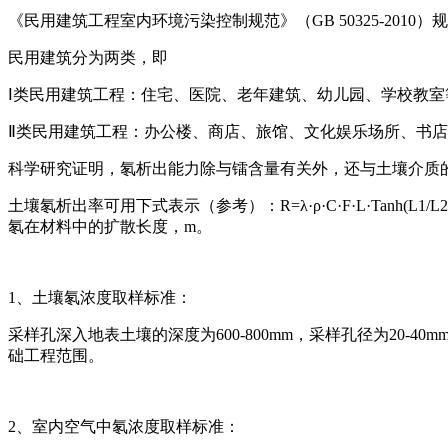
《民用建筑工程室内环境污染控制规范》（GB 50325-2
民用建筑分为两类，即
Ⅰ类民用建筑工程：住宅、医院、老年建筑、幼儿园、学校教室
Ⅱ类民用建筑工程：办公楼、商店、旅馆、文化娱乐场所、书
科学研究证明，氡析出能力除与镭含量有关外，还与土壤介质
土壤氡析出率可用下式表示（参考）：R=λ·ρ·C·F·L·Tanh(L
氡在材料中的扩散长度，m。
1、土壤氡浓度取样标准：
采样孔深入地表土壤的深度为600-800mm，采样孔径为20-
础工程范围。
2、室内空气中氡浓度取样标准：