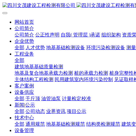
网站首页
公司简介
公司简介
公正性声明
自我( 管理层 )承诺
组织架构
资质
企业优势
全部
人才优势
地基基础检测设备
环境污染检测设备
测量
工程业务
全部
建筑地基基础质量检测
地基及复合地基承载力检测
桩的承载力检测
桩身完整性
主体结构工程检测
民用建筑室内环境污染控制
见证取样
客户案例
设备供应
全部
千斤顶
油管油泵
计量检定校准
新闻|公示
全部
公司动态
业界资讯
项目公示
技术中心
全部
通用规范
地基基础检测规范
结构类检测规范
建筑变
设备管理