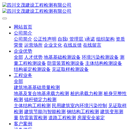
网站首页
公司简介
公司简介
公正性声明
自我( 管理层 )承诺
组织架构
资质
荣誉
运营场所
企业文化
在线反馈
在线留言
企业优势
全部
人才优势
地基基础检测设备
环境污染检测设备
测
量工程检测设备
防雷装置检测设备
主体结构检测设备
结构鉴定检测设备
见证取样检测设备
工程业务
全部
建筑地基基础质量检测
地基及复合地基承载力检测
桩的承载力检测
桩身完整性
检测
锚杆锁定力检测
主体结构工程检测
民用建筑室内环境污染控制
见证取样
检测
建筑节能与智能检测
钢结构工程检测
建筑变形测
量
防雷装置检测
道路工程检测
房屋安全鉴定
客户案例