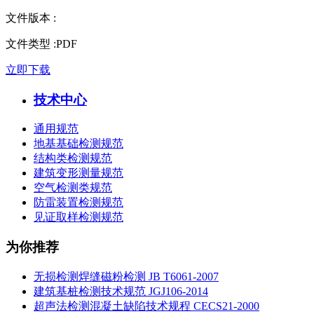
文件版本
:
文件类型
:
PDF
立即下载
技术中心
通用规范
地基基础检测规范
结构类检测规范
建筑变形测量规范
空气检测类规范
防雷装置检测规范
见证取样检测规范
为你推荐
无损检测焊缝磁粉检测 JB T6061-2007
建筑基桩检测技术规范 JGJ106-2014
超声法检测混凝土缺陷技术规程 CECS21-2000